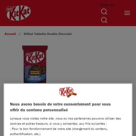
Search
Aller au contenu principal
Accueil
KitKat
Tablette Double Chocolat
Nous avons besoin de votre consentement pour vous
offrir du contenu personnalisé
KITKAT
TABLETTE DOUBLE
®
Lorsque vous visitez notre site, nous ou nos partenaires pouvons utiliser des
cookies et autres traceurs, si vous y consentez, aux fins suivantes :
CHOCOLAT
- Pour le bon fonctionnement de notre site (chargement du contenu,
authentification, etc.)