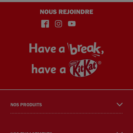
NOUS REJOINDRE
face
insta
yout
NOS PRODUITS
book
gra
ube