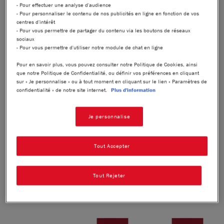
- Pour effectuer une analyse d'audience
- Pour personnaliser le contenu de nos publicités en ligne en fonction de vos
®
Laissez-vous séduire par KITKAT
Tablette, une expérience
centres d'intérêt
®
multisensorielle : l'iconique gaufrette croustillante KITKAT
,
- Pour vous permettre de partager du contenu via les boutons de réseaux
un cœur au cacao onctueux, enrobés d'un généreux nappage
sociaux
au chocolat marbré. À consommer à la maison, seul ou à
- Pour vous permettre d'utiliser notre module de chat en ligne
partager.​​​
Pour en savoir plus, vous pouvez consulter notre Politique de Cookies, ainsi
Retrouvez nos autres parfums : Caramel Salé, Noisette,
que notre Politique de Confidentialité, ou définir vos préférences en cliquant
Saveur Cookie Dough et Chocolat au Lait.​
sur « Je personnalise » ou à tout moment en cliquant sur le lien « Paramètres de
confidentialité » de notre site internet.
Plus d'information
®
®
HAVE A BREAK, HAVE A KITKAT
*. *Un break, un KITKAT
.
Je personnalise
PARTAGEZ
Tout Accepter
Tout Rejeter