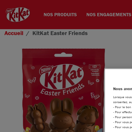
NOS PRODUITS
NOS ENGAGEMENTS
Aller au contenu principal
Accueil
KitKat
Easter Friends
Nous avon
Lorsque vous 
consentez, au
- Pour le bon
- Pour effect
- Pour person
- Pour vous p
- Pour vous p