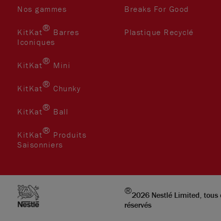
Nos gammes
Breaks For Good
®
KitKat
Barres
Plastique Recyclé
book
gra
ube
Iconiques
®
KitKat
Mini
®
KitKat
Chunky
®
KitKat
Ball
®
m
KitKat
Produits
Saisonniers
®
2026 Nestlé Limited, tous 
réservés