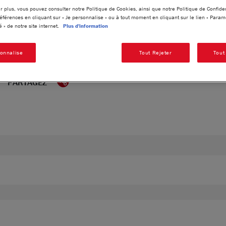
Rainforest Alliance équivalente à celle nécessaire 
r plus, vous pouvez consulter notre Politique de Cookies, ainsi que notre Politique de Confiden
produit.
www.ra.org/fr
références en cliquant sur « Je personnalise » ou à tout moment en cliquant sur le lien « Para
é » de notre site internet.
Plus d'information
®
Have a break, have a KitKat
*
®
sonnalise
Tout Rejeter
Tout
* Un break, un KitKat
.
PARTAGEZ