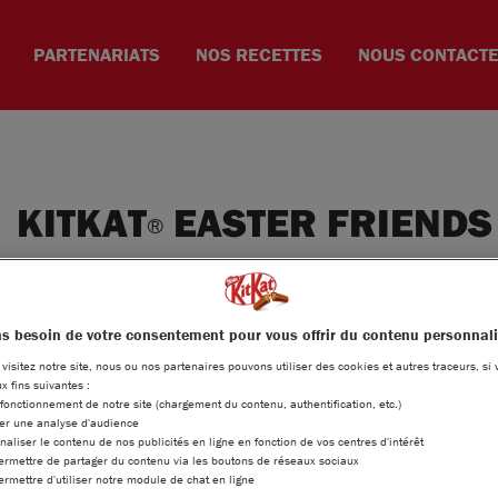
PARTENARIATS
NOS RECETTES
NOUS CONTACT
KITKAT
EASTER FRIENDS
®
®
Fêtez Pâques avec ces petits lapins KITKAT
à croq
délicieux chocolat au lait aux croustillants éclats 
s besoin de votre consentement pour vous offrir du contenu personnal
Ce format composé de petits lapins facile à partag
®
visitez notre site, nous ou nos partenaires pouvons utiliser des cookies et autres traceurs, si 
! Avec le Plan Cacao, KITKAT
contribue à soutenir
x fins suivantes :
durable de cacao.
 fonctionnement de notre site (chargement du contenu, authentification, etc.)
uer une analyse d'audience
naliser le contenu de nos publicités en ligne en fonction de vos centres d'intérêt
Cacao approvisionné durablement : Pour soutenir 
ermettre de partager du contenu via les boutons de réseaux sociaux
durable du cacao, Nestlé achète une quantité de ca
ermettre d'utiliser notre module de chat en ligne