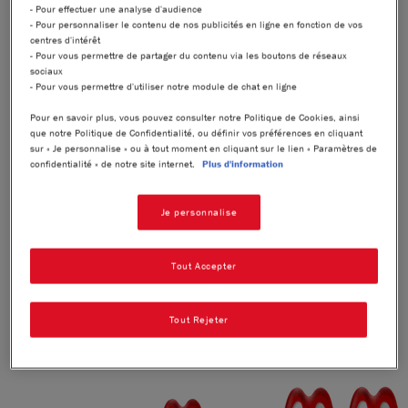
- Pour effectuer une analyse d'audience
- Pour personnaliser le contenu de nos publicités en ligne en fonction de vos
®
Laissez-vous séduire par KITKAT
Tablette, une expérience
centres d'intérêt
®
multisensorielle : l'iconique gaufrette croustillante KITKAT
,
- Pour vous permettre de partager du contenu via les boutons de réseaux
un cœur onctueux saveur Cookie Dough, enrobés d'un
sociaux
généreux nappage au chocolat marbré. À consommer à la
- Pour vous permettre d'utiliser notre module de chat en ligne
maison, seul ou à partager.​​​​​​
Pour en savoir plus, vous pouvez consulter notre Politique de Cookies, ainsi
Retrouvez nos autres parfums : Caramel Salé, Noisette,
que notre Politique de Confidentialité, ou définir vos préférences en cliquant
Double Chocolat et Chocolat au Lait.​​
sur « Je personnalise » ou à tout moment en cliquant sur le lien « Paramètres de
confidentialité » de notre site internet.
Plus d'information
®
®
HAVE A BREAK, HAVE A KITKAT
*. *Un break, un KITKAT
.
Je personnalise
PARTAGEZ
Tout Accepter
Tout Rejeter