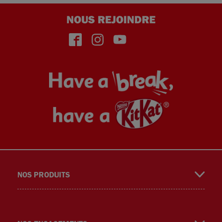
NOUS REJOINDRE
face
insta
yout
NOS PRODUITS
book
gra
ube