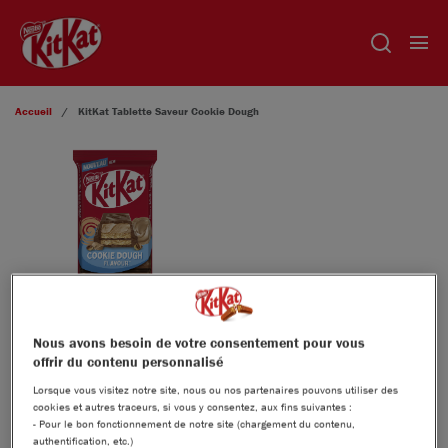
Aller au contenu principal
Accueil
KitKat
Tablette Saveur Cookie Dough​
Nous avons besoin de votre consentement pour vous
offrir du contenu personnalisé
KITKAT
TABLETTE SAVEUR COOKIE
®
Lorsque vous visitez notre site, nous ou nos partenaires pouvons utiliser des
cookies et autres traceurs, si vous y consentez, aux fins suivantes :
DOUGH​
- Pour le bon fonctionnement de notre site (chargement du contenu,
authentification, etc.)